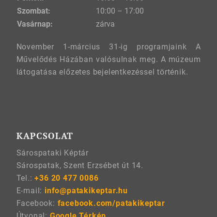
Szombat:
10:00 – 17:00
Vasárnap:
zárva
November 1-március 31-ig programjaink A
Művelődés Házában valósulnak meg. A múzeum
látogatása előzetes bejelentkezéssel történik.
KAPCSOLAT
Sárospataki Képtár
Sárospatak, Szent Erzsébet út 14.
Tel.:
+36 20 477 0086
E-mail:
info@patakikeptar.hu
Facebook:
facebook.com/patakikeptar
Útvonal:
Google Térkép