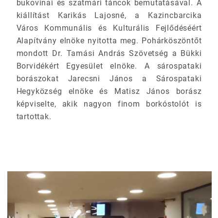
bukovinai és szatmári táncok bemutatásával. A
kiállítást Karikás Lajosné, a Kazincbarcika
Város Kommunális és Kulturális Fejlődéséért
Alapítvány elnöke nyitotta meg. Pohárköszöntőt
mondott Dr. Tamási András Szövetség a Bükki
Borvidékért Egyesület elnöke. A sárospataki
borászokat Jarecsni János a Sárospataki
Hegyközség elnöke és Matisz János borász
képviselte, akik nagyon finom borkóstolót is
tartottak.