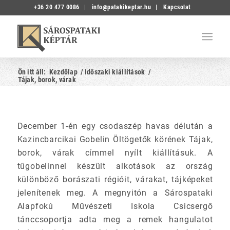
+36 20 477 0086
info@patakikeptar.hu
Kapcsolat
Ön itt áll:
Kezdőlap
/
Időszaki kiállítások
/
Tájak, borok, várak
December 1-én egy csodaszép havas délután a
Kazincbarcikai Gobelin Öltögetők körének Tájak,
borok, várak címmel nyílt kiállításuk. A
tűgobelinnel készült alkotások az ország
különböző borászati régióit, várakat, tájképeket
jelenítenek meg. A megnyitón a Sárospataki
Alapfokú Művészeti Iskola Csicsergő
tánccsoportja adta meg a remek hangulatot