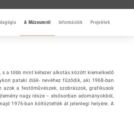
dagógia
A Múzeumról
Információk
Projektek
, s a több mint kétezer alkotás között kiemelkedő
ori pataki diák- nevéhez fűződik, aki 1968-ban
n azok a festőművészek, szobrászok, grafikusok
gyűjtemény nagy része – elsősorban adományokból,
ajd 1976-ban költöztették át jelenlegi helyére. A