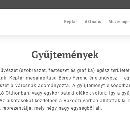
Képtár
Aktuális
Múzeumpe
Gyűjtemények
űvészet (szobrászat, festészet és grafika) egész területét
aki Képtár megalapítása Béres Ferenc énekművész – egyk
szét a városnak adományozta. A gyűjteményt elsősorba
otó Otthonban, vagy egykor pataki diákok voltak. Így a 
z alkotásokat kezdetben a Rákóczi várban állították ki, m
reprezentálja, mely négy nagy egységből áll.