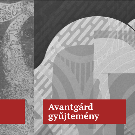
Avantgárd
gyűjtemény