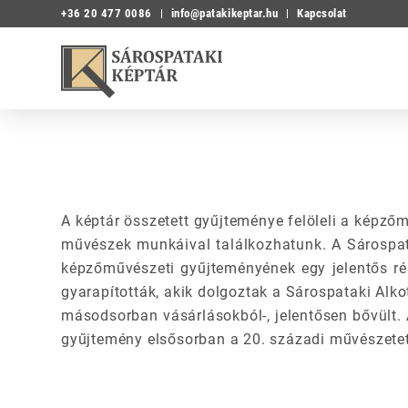
+36 20 477 0086
info@patakikeptar.hu
Kapcsolat
A képtár összetett gyűjteménye felöleli a képzőm
művészek munkáival találkozhatunk. A Sárospat
képzőművészeti gyűjteményének egy jelentős ré
gyarapították, akik dolgoztak a Sárospataki Alk
másodsorban vásárlásokból-, jelentősen bővült. A
gyűjtemény elsősorban a 20. századi művészetet 