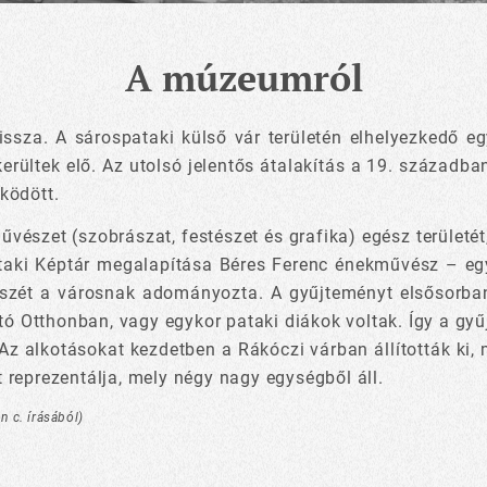
A múzeumról
issza. A sárospataki külső vár területén elhelyezkedő eg
kerültek elő. Az utolsó jelentős átalakítás a 19. századb
ködött.
űvészet (szobrászat, festészet és grafika) egész területét
aki Képtár megalapítása Béres Ferenc énekművész – egyk
szét a városnak adományozta. A gyűjteményt elsősorba
otó Otthonban, vagy egykor pataki diákok voltak. Így a 
z alkotásokat kezdetben a Rákóczi várban állították ki, m
reprezentálja, mely négy nagy egységből áll.
n c. írásából)