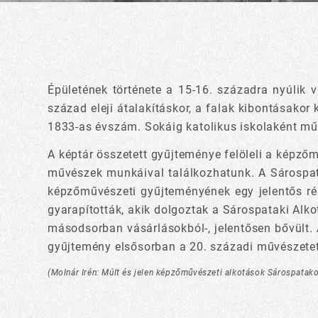
Épületének története a 15-16. századra nyúlik v
század eleji átalakításkor, a falak kibontásakor 
1833-as évszám. Sokáig katolikus iskolaként mű
A képtár összetett gyűjteménye felöleli a képzőm
művészek munkáival találkozhatunk. A Sárospat
képzőművészeti gyűjteményének egy jelentős ré
gyarapították, akik dolgoztak a Sárospataki Alk
másodsorban vásárlásokból-, jelentősen bővült. A
gyűjtemény elsősorban a 20. századi művészetet 
(Molnár Irén: Múlt és jelen képzőművészeti alkotások Sárospatako