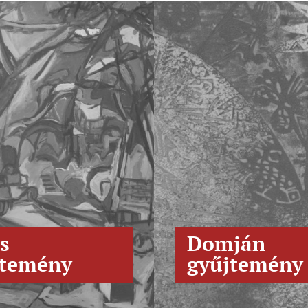
s
Domján
jtemény
gyűjtemény