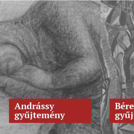
Andrássy
Bére
gyűjtemény
gyű