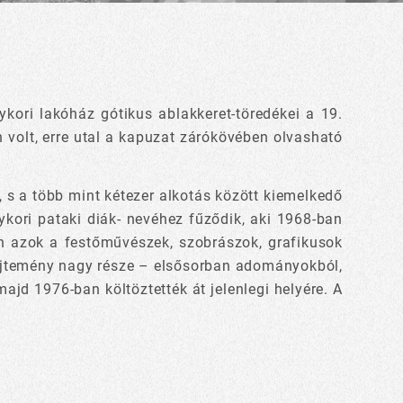
ykori lakóház gótikus ablakkeret-töredékei a 19.
an volt, erre utal a kapuzat zárókövében olvasható
, s a több mint kétezer alkotás között kiemelkedő
ori pataki diák- nevéhez fűződik, aki 1968-ban
n azok a festőművészek, szobrászok, grafikusok
gyűjtemény nagy része – elsősorban adományokból,
ajd 1976-ban költöztették át jelenlegi helyére. A