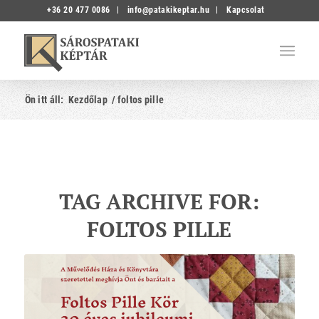
+36 20 477 0086
info@patakikeptar.hu
Kapcsolat
Ön itt áll:
Kezdőlap
/
foltos pille
TAG ARCHIVE FOR:
FOLTOS PILLE