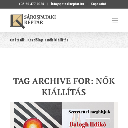
+36 20 477 0086
info@patakikeptar.hu
Kapcsolat
Ön itt áll:
Kezdőlap
/
nők kiállítás
TAG ARCHIVE FOR:
NŐK
KIÁLLÍTÁS