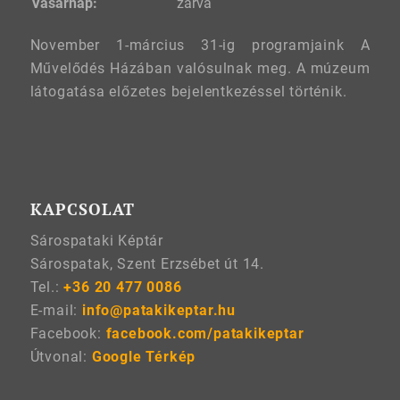
Vasárnap:
zárva
November 1-március 31-ig programjaink A
Művelődés Házában valósulnak meg. A múzeum
látogatása előzetes bejelentkezéssel történik.
KAPCSOLAT
Sárospataki Képtár
Sárospatak, Szent Erzsébet út 14.
Tel.:
+36 20 477 0086
E-mail:
info@patakikeptar.hu
Facebook:
facebook.com/patakikeptar
Útvonal:
Google Térkép