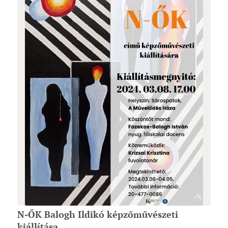
N-ŐK Balogh Ildikó képzőművészeti
kiállítása